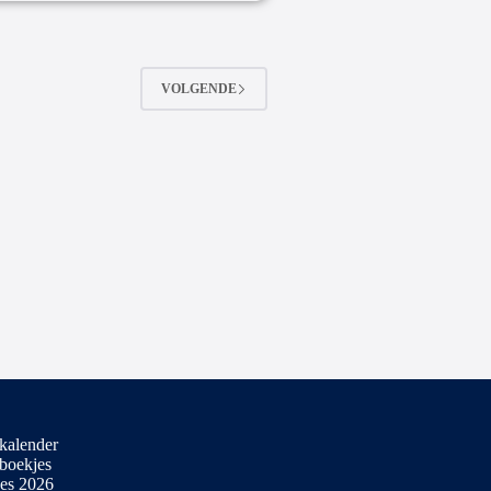
VOLGENDE
kalender
boekjes
es 2026