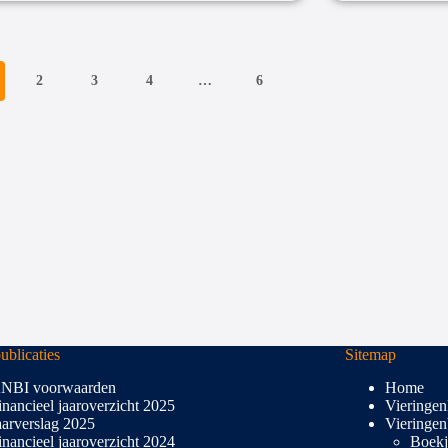
2
3
4
…
6
blicaties
Sitemap
NBI voorwaarden
Home
inancieel jaaroverzicht 2025
Vieringen
aarverslag 2025
Vieringen
inancieel jaaroverzicht 2024
Boekj