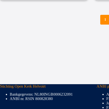
1
Stichting Open Kerk Helvoirt
ANBI pu
Bankgegevens: NL80INGB0006232091
A
ANBI nr. RSIN 800828380
F
J
F