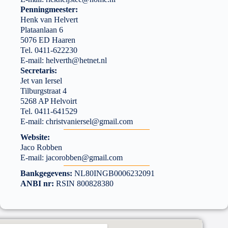
Penningmeester:
Henk van Helvert
Plataanlaan 6
5076 ED Haaren
Tel. 0411-622230
E-mail:
helverth@hetnet.nl
Secretaris:
Jet van Iersel
Tilburgstraat 4
5268 AP Helvoirt
Tel. 0411-641529
E-mail:
christvaniersel@gmail.com
Website:
Jaco Robben
E-mail:
jacorobben@gmail.com
Bankgegevens:
NL80INGB0006232091
ANBI nr:
RSIN 800828380