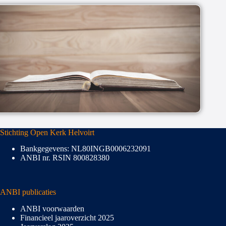
Stichting Open Kerk Helvoirt
Bankgegevens: NL80INGB0006232091
ANBI nr. RSIN 800828380
ANBI publicaties
ANBI voorwaarden
Financieel jaaroverzicht 2025