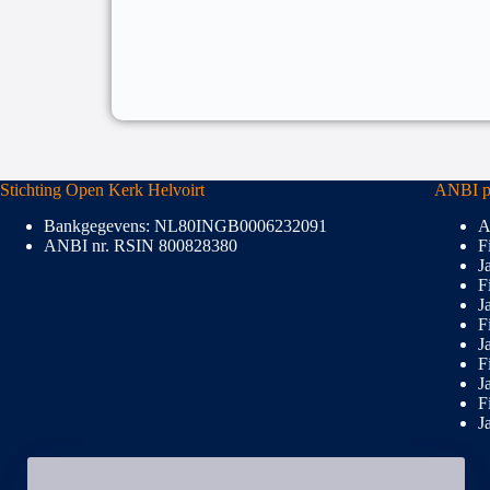
Stichting Open Kerk Helvoirt
ANBI pu
Bankgegevens: NL80INGB0006232091
A
ANBI nr. RSIN 800828380
F
J
F
J
F
J
F
J
F
J