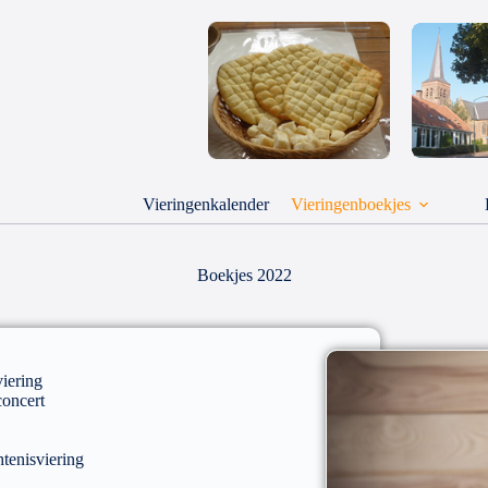
Vieringenkalender
Vieringenboekjes
Boekjes 2022
iering
concert
tenisviering