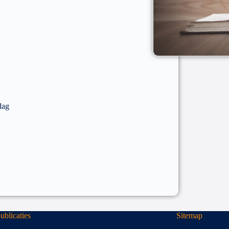
dag
blicaties
Sitemap